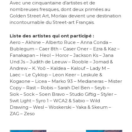
Avec une cinquantaine d’artistes et de
nombreuses fresques, dont
deux primées au
Golden Street Art, Morlaix devient une destination
incontournable du Street-art Français.
Liste des artistes qui ont participé :
Aero – Akhine – Alberto Ruce – Anna Conda –
Bublegum – Caer 8th – Caser Oner – Ezra & Kaz –
Fanakapan – Heol – Horor – Jackson Ks – Jana
Und Js – Judith de Leeuw – Rooble – Jomad &
Andrew
– K. Yoô
– Kaldea
– Kalouf
– Lady M
–
Laec
– Le Cyklop
– Leon Keer
– Leskule &
Kogaone
– Licea
– Marko 93
– Medianeras
– Mister
Copy
– Rast
– Robis
– Sarah Del Ben
– Seyb
–
Siok
– Sock
– Soen Bravo
– Studio Giftig
– Styler
–
Swit Light
– Syro 1
– WCA2 & Sabio
– Wild
Drawing
– Wesl
– Woskerski
– Yaka & Skeum
–
ZAG
– Zeso